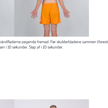
 håndfladerne pegende fremad. Før skulderbladene sammen (forestil
gen i 10 sekunder. Slap af i 10 sekunder.