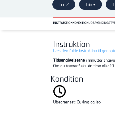
Trin 2
Trin 3
T
INSTRUKTION
KONDITION
UDSPÆNDING
STY
Instruktion
Læs den fulde instruktion til genop
Tidsangivelserne
i minutter angive
Om du træner f.eks. én time eller 10
Kondition
Ubegrænset: Cykling og løb