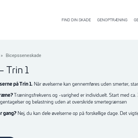
FIND DIN SKADE
GENOPTRÆNING
G
»
Bicepsseneskade
 Trin 1
erne på Trin 1.
Når øvelserne kan gennemføres uden smerter, star
 træne?
Træningsfrekvens og -varighed er individuelt. Start med ca. 
gentagelser og belastning uden at overskride smertegrænsen
er gang?
Nej, du kan dele øvelserne op på forskellige dage. Det vigt