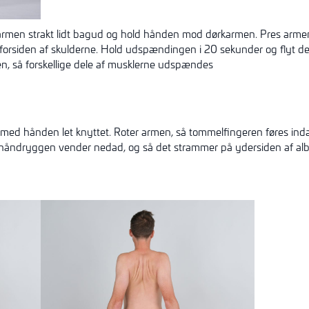
ør armen strakt lidt bagud og hold hånden mod dørkarmen. Pres arm
orsiden af skulderne. Hold udspændingen i 20 sekunder og flyt de
 så forskellige dele af musklerne udspændes
 med hånden let knyttet. Roter armen, så tommelfingeren føres ind
å håndryggen vender nedad, og så det strammer på ydersiden af a