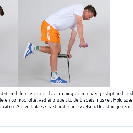
og støt med den raske arm. Lad træningsarmen hænge slapt ned mod g
lderen op mod loftet ved at bruge skulderbladets muskler. Hold spæ
osition. Armen holdes strakt under hele øvelsen. Belastningen kan