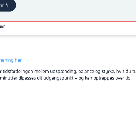
rin 4
RKE
træning her
r tidsfordelingen mellem udspænding, balance og styrke, hvis du t
 minutter tilpasses dit udgangspunkt – og kan optrappes over tid.