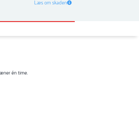
Læs om skaden
ræner én time.