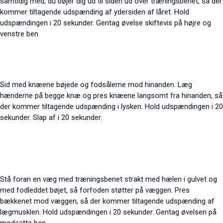
samtidig med, du bøjer dig ud til siden ud over træningsbenet, så der
kommer tiltagende
udspænding
af ydersiden af låret. Hold
udspændingen
i 20 sekunder. Gentag øvelse skiftevis på højre og
venstre ben
Sid med knæene bøjede og fodsålerne mod hinanden. Læg
hænderne på begge knæ og pres knæene langsomt fra hinanden, så
der kommer tiltagende udspænding i lysken. Hold udspændingen i 20
sekunder. Slap af i 20 sekunder.
Stå foran en væg med træningsbenet strakt med hælen i gulvet og
med fodleddet bøjet, så forfoden støtter på væggen. Pres
bækkenet mod væggen, så der kommer tiltagende udspænding af
lægmusklen. Hold udspændingen i 20 sekunder. Gentag øvelsen på