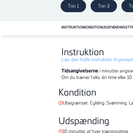
Trin 1
Trin 3
Tr
INSTRUKTION
KONDITION
UDSPÆNDING
STY
Instruktion
Læs den fulde instruktion til genop
Tidsangivelserne
i minutter angive
Om du træner f.eks. én time eller 10
Kondition
Ubegrænset: Cykling. Svømning. L
Udspænding
10 minutter af hver træningstime