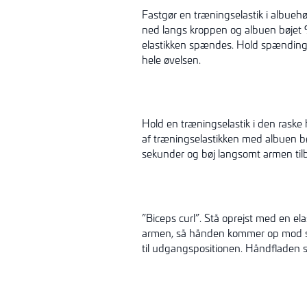
Fastgør en træningselastik i albue
ned langs kroppen og albuen bøjet
elastikken spændes. Hold spændinge
hele øvelsen.
Hold en træningselastik i den ras
af træningselastikken med albuen b
sekunder og bøj langsomt armen tilb
”Biceps curl”. Stå oprejst med en 
armen, så hånden kommer op mod sk
til udgangspositionen. Håndfladen s