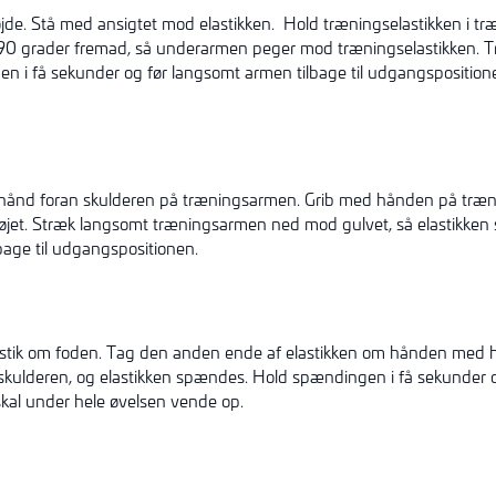
højde. Stå med ansigtet mod elastikken. Hold træningselastikken i
 90 grader fremad, så underarmen peger mod træningselastikken. 
n i få sekunder og før langsomt armen tilbage til udgangsposition
ke hånd foran skulderen på træningsarmen. Grib med hånden på t
øjet. Stræk langsomt træningsarmen ned mod gulvet, så elastikken
age til udgangspositionen.
elastik om foden. Tag den anden ende af elastikken om hånden med
ulderen, og elastikken spændes. Hold spændingen i få sekunder o
kal under hele øvelsen vende op.