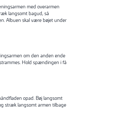
 træningsarmen med overarmen
Træk langsomt bagud, så
en. Albuen skal være bøjet under
ræningsarmen om den anden ende
 strammes. Hold spændingen i få
 håndfladen opad. Bøj langsomt
g stræk langsomt armen tilbage