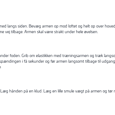
d langs siden. Bevæg armen op mod loftet og helt op over hovedet.
 vej tilbage. Armen skal være strakt under hele øvelsen.
 under foden. Grib om elastikken med træningsarmen og træk langso
spændingen i få sekunder og før armen langsomt tilbage til udgang
n
Læg hånden på en klud. Læg en lille smule vægt på armen og tør 