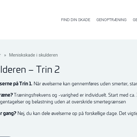
FIND DIN SKADE
GENOPTRÆNING
G
r
»
Meniskskade i skulderen
lderen – Trin 2
erne på Trin 1.
Når øvelserne kan gennemføres uden smerter, star
 træne?
Træningsfrekvens og -varighed er individuelt. Start med ca. 
gentagelser og belastning uden at overskride smertegrænsen
er gang?
Nej, du kan dele øvelserne op på forskellige dage. Det vigt