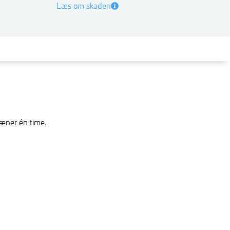
Læs om skaden
ræner én time.