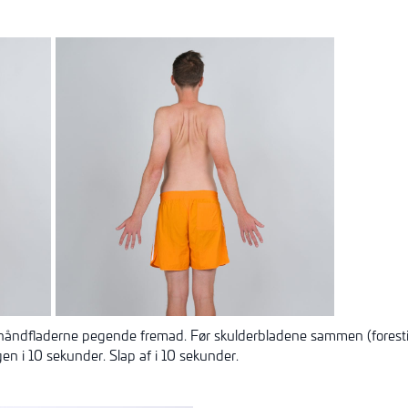
 håndfladerne pegende fremad. Før skulderbladene sammen (forestil
gen i 10 sekunder. Slap af i 10 sekunder.