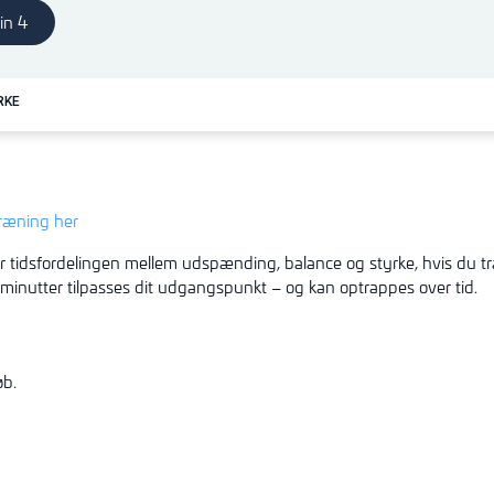
in 4
RKE
træning her
r tidsfordelingen mellem udspænding, balance og styrke, hvis du t
 minutter tilpasses dit udgangspunkt – og kan optrappes over tid.
øb.