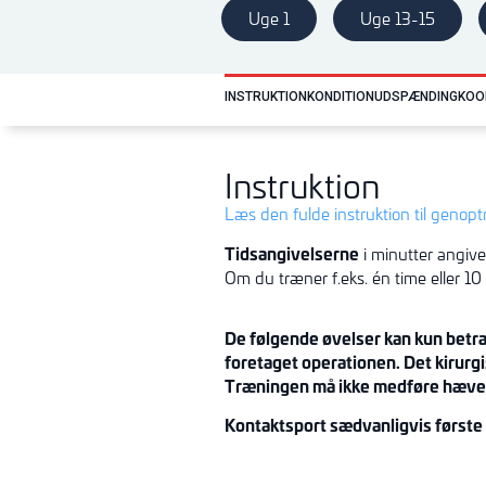
Uge 1
Uge 13-15
INSTRUKTION
KONDITION
UDSPÆNDING
KOO
Instruktion
Læs den fulde instruktion til genop
Tidsangivelserne
i minutter angive
Om du træner f.eks. én time eller 10
De følgende øvelser kan kun betra
foretaget operationen. Det kirurg
Træningen må ikke medføre hævels
Kontakt
sport sædvanligvis første