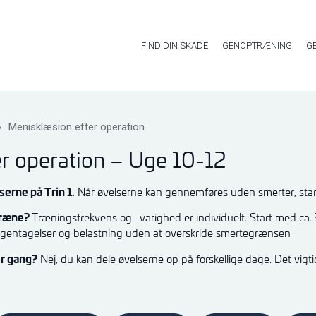
FIND DIN SKADE
GENOPTRÆNING
G
»
Menisklæsion efter operation
r operation – Uge 10-12
erne på Trin 1.
Når øvelserne kan gennemføres uden smerter, star
 træne?
Træningsfrekvens og -varighed er individuelt. Start med ca. 
gentagelser og belastning uden at overskride smertegrænsen
er gang?
Nej, du kan dele øvelserne op på forskellige dage. Det vigt