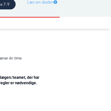
Læs om skaden
e 7-9
ræner én time.
f lægen
/teamet
, der har
regler er nødvendige.