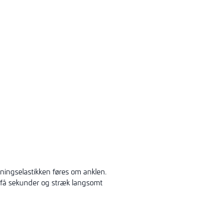
æningselastikken føres om anklen.
 få sekunder og stræk langsomt