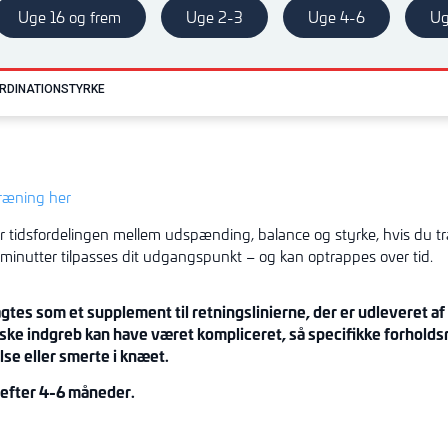
Uge 16 og frem
Uge 2-3
Uge 4-6
Ug
RDINATION
STYRKE
træning her
r tidsfordelingen mellem udspænding, balance og styrke, hvis du t
 minutter tilpasses dit udgangspunkt – og kan optrappes over tid.
gtes som et supplement til retningslinierne, der er udleveret a
iske indgreb kan have været kompliceret, så specifikke forholds
e eller smerte i knæet
.
 efter
4-
6 måneder.