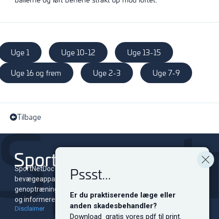
Uge 1
Uge 10-12
Uge 13-15
Uge 16 og frem
Uge 2-3
Uge 7-9
Tilbage
Pssst...
SportNetDoc er et online leksikon for skader i
bevægeapparatet med tilhørende
genoptræningsprogrammer. Siden er dedikeret til at oplyse
Er du praktiserende læge eller
og informere både fagfolk og sportsudøvere på alle niveauer.
anden skadesbehandler?
Disclaimer
Download gratis vores pdf til print.