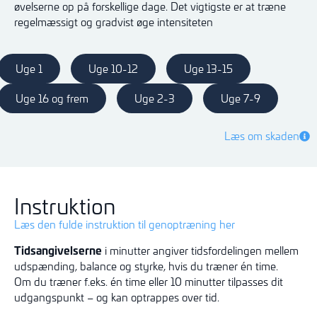
øvelserne op på forskellige dage. Det vigtigste er at træne
regelmæssigt og gradvist øge intensiteten
Uge 1
Uge 10-12
Uge 13-15
Uge 16 og frem
Uge 2-3
Uge 7-9
Læs om skaden
Instruktion
Læs den fulde instruktion til genoptræning her
Tidsangivelserne
i minutter angiver tidsfordelingen mellem
udspænding, balance og styrke, hvis du træner én time.
Om du træner f.eks. én time eller 10 minutter tilpasses dit
udgangspunkt – og kan optrappes over tid.