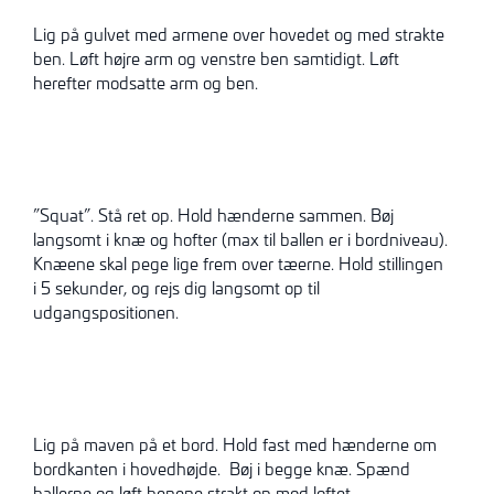
Lig på gulvet med armene over hovedet og med strakte
ben. Løft højre arm og venstre ben samtidigt. Løft
herefter modsatte arm og ben.
”Squat”. Stå ret op. Hold hænderne sammen. Bøj
langsomt i knæ og hofter (max til ballen er i bordniveau).
Knæene skal pege lige frem over tæerne. Hold stillingen
i 5 sekunder, og rejs dig langsomt op til
udgangspositionen.
Lig på maven på et bord. Hold fast med hænderne om
bordkanten i hovedhøjde. Bøj i begge knæ. Spænd
ballerne og løft benene strakt op mod loftet.