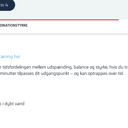
rin 4
DINATION
STYRKE
træning her
r tidsfordelingen mellem udspænding, balance og styrke, hvis du t
 minutter tilpasses dit udgangspunkt – og kan optrappes over tid.
 i dybt vand