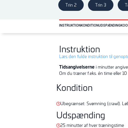
Trin 2
Trin 3
T
INSTRUKTION
KONDITION
UDSPÆNDING
KOO
Instruktion
Læs den fulde instruktion til genop
Tidsangivelserne
i minutter angive
Om du træner f.eks. én time eller 10
Kondition
Ubegrænset: Svømning (crawl). Løb
Udspænding
25 minutter af hver træningstime