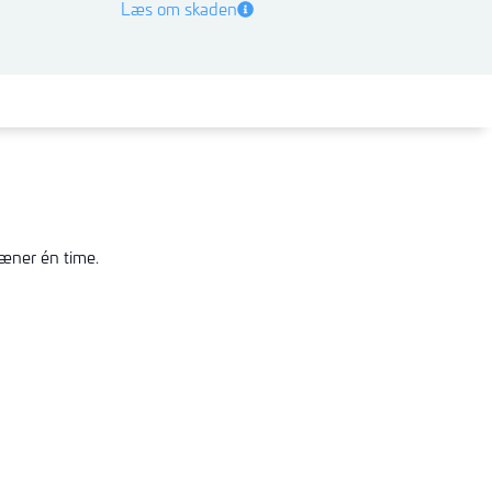
Læs om skaden
ræner én time.