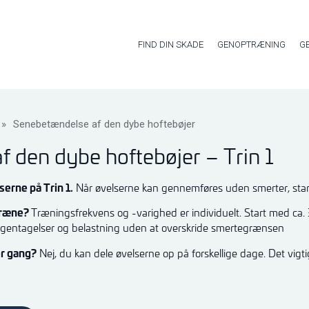
FIND DIN SKADE
GENOPTRÆNING
G
»
Senebetændelse af den dybe hoftebøjer
 den dybe hoftebøjer – Trin 1
erne på Trin 1.
Når øvelserne kan gennemføres uden smerter, star
 træne?
Træningsfrekvens og -varighed er individuelt. Start med ca. 
gentagelser og belastning uden at overskride smertegrænsen
er gang?
Nej, du kan dele øvelserne op på forskellige dage. Det vigt