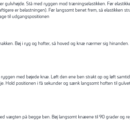
ver gulvhøjde. Stå med ryggen mod træningselastikken. Før elasti
aftigere er belastningen). Før langsomt benet frem, så elastikken 
age til udgangspositionen
ken. Bøj i ryg og hofter, så hoved og knæ nærmer sig hinanden. H
yggen med bøjede knæ. Løft den ene ben strakt op og løft samtidig
je. Hold positionen i få sekunder og sænk langsomt hoften til gulve
vægten på begge ben. Bøj langsomt knæene til 90 grader og rejs 