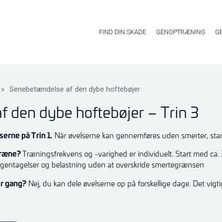
FIND DIN SKADE
GENOPTRÆNING
G
»
Senebetændelse af den dybe hoftebøjer
 den dybe hoftebøjer – Trin 3
erne på Trin 1.
Når øvelserne kan gennemføres uden smerter, star
 træne?
Træningsfrekvens og -varighed er individuelt. Start med ca. 
gentagelser og belastning uden at overskride smertegrænsen
er gang?
Nej, du kan dele øvelserne op på forskellige dage. Det vigt