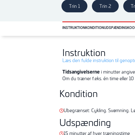
Trin 1
Trin 2
Tr
INSTRUKTION
KONDITION
UDSPÆNDING
KOO
Instruktion
Læs den fulde instruktion til genop
Tidsangivelserne
i minutter angive
Om du træner f.eks. én time eller 10
Kondition
Ubegrænset: Cykling. Svømning. Lø
Udspænding
15 minutter af hver træningstime