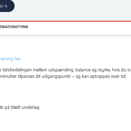
in 4
DINATION
STYRKE
træning her
r tidsfordelingen mellem udspænding, balance og styrke, hvis du t
 minutter tilpasses dit udgangspunkt – og kan optrappes over tid.
b på blødt underlag.