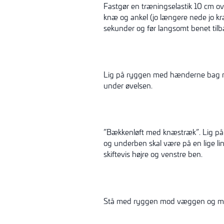
Fastgør en træningselastik 10 cm o
knæ og ankel (jo længere nede jo kr
sekunder og før langsomt benet tilb
Lig på ryggen med hænderne bag nak
under øvelsen.
”Bækkenløft med knæstræk”. Lig på r
og underben skal være på en lige lin
skiftevis højre og venstre ben.
Stå med ryggen mod væggen og med 