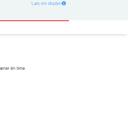
Læs om skaden
ræner én time.