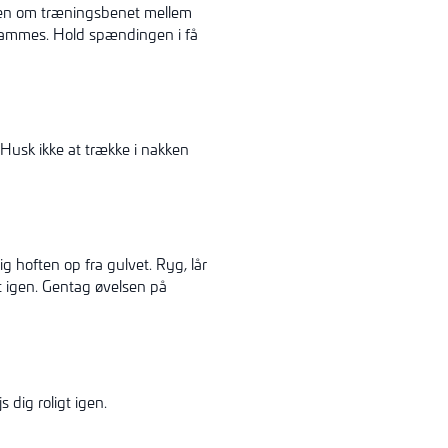
kken om træningsbenet mellem
strammes. Hold spændingen i få
usk ikke at trække i nakken
 hoften op fra gulvet. Ryg, lår
t igen. Gentag øvelsen på
dig roligt igen.