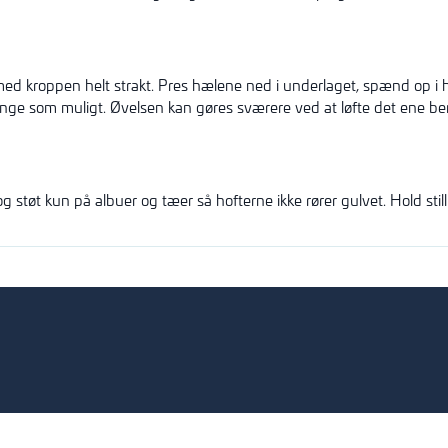
d kroppen helt strakt. Pres hælene ned i underlaget, spænd op i he
ge som muligt. Øvelsen kan gøres sværere ved at løfte det ene be
 støt kun på albuer og tæer så hofterne ikke rører gulvet. Hold sti