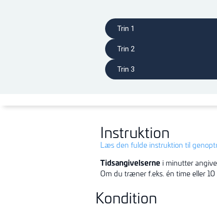
Trin 1
Trin 2
Trin 3
Instruktion
Læs den fulde instruktion til genop
Tidsangivelserne
i minutter angive
Om du træner f.eks. én time eller 10
Kondition