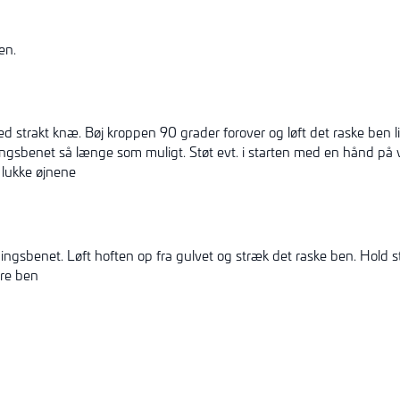
en.
d strakt knæ. Bøj kroppen 90 grader forover og løft det raske ben
ngsbenet så længe som muligt. Støt evt. i starten med en hånd på v
 lukke øjnene
gsbenet. Løft hoften op fra gulvet og stræk det raske ben. Hold st
tre ben