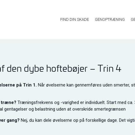
FIND DIN SKADE
GENOPTRÆNING
G
 den dybe hoftebøjer – Trin 4
lserne på Trin 1.
Når øvelserne kan gennemføres uden smerter, s
g træne?
Træningsfrekvens og -varighed er individuelt. Start med ca.
l gentagelser og belastning uden at overskride smertegrænsen
ver gang?
Nej, du kan dele øvelserne op på forskellige dage. Det vig