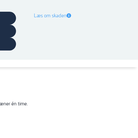
Læs om skaden
ræner én time.