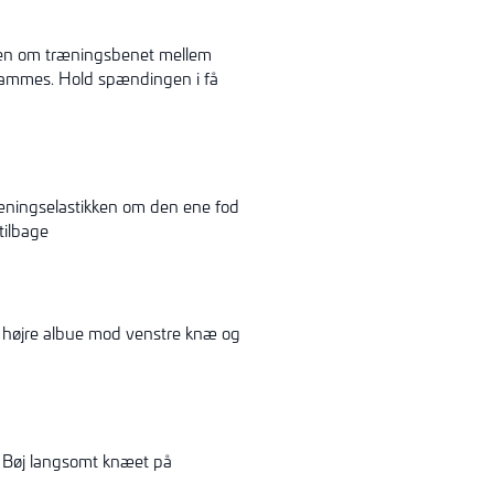
kken om træningsbenet mellem
strammes. Hold spændingen i få
 træningselastikken om den ene fod
tilbage
s højre albue mod venstre knæ og
 Bøj langsomt knæet på