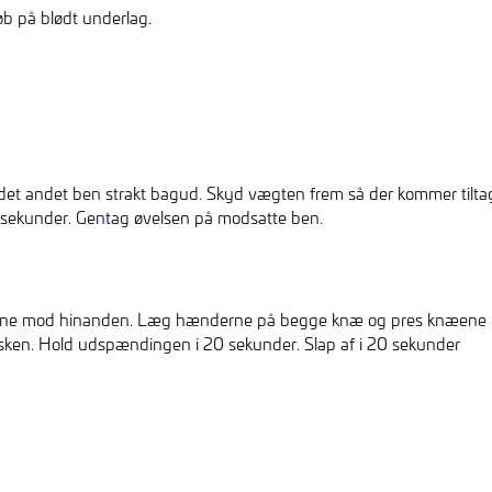
b på blødt underlag.
 det andet ben strakt bagud. Skyd vægten frem så der kommer til
 sekunder. Gentag øvelsen på modsatte ben.
rne mod hinanden. Læg hænderne på begge knæ og pres knæene la
sken. Hold udspændingen i 20 sekunder. Slap af i 20 sekunder