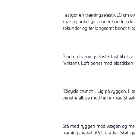
Fastgør en træningselastik 10 cm o
knæ og ankel (jo længere nede jo kr
sekunder og før langsomt benet tilb
Bind en træningselastik fast til et 
(vristen). Løft benet med elastikke
”Bicycle crunch”. Lig på ryggen. H
venstre albue mod højre knæ. Stræk 
Stå med ryggen mod vægen og med 
træningsbenet til 90 grader. Støt i