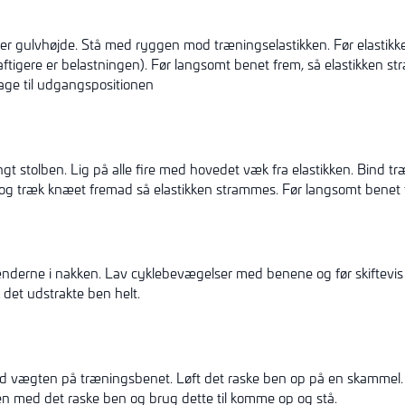
ver gulvhøjde. Stå med ryggen mod træningselastikken. Før elasti
aftigere er belastningen). Før langsomt benet frem, så elastikken 
age til udgangspositionen
tungt stolben. Lig på alle fire med hovedet væk fra elastikken. Bind
n og træk knæet fremad så elastikken strammes. Før langsomt benet 
ænderne i nakken. Lav cyklebevægelser med benene og før skiftevi
det udstrakte ben helt.
vægten på træningsbenet. Løft det raske ben op på en skammel.
gen med det raske ben og brug dette til komme op og stå.