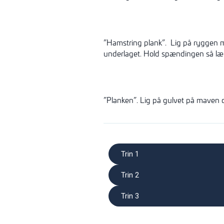
”Hamstring plank”. Lig på ryggen me
underlaget. Hold spændingen så læn
”Planken”. Lig på gulvet på maven og
Trin 1
Trin 2
Trin 3