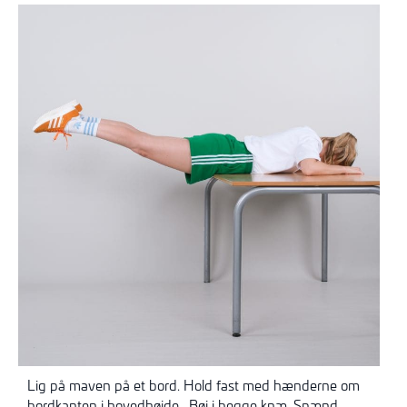
Lig på maven på et bord. Hold fast med hænderne om
bordkanten i hovedhøjde. Bøj i begge knæ. Spænd