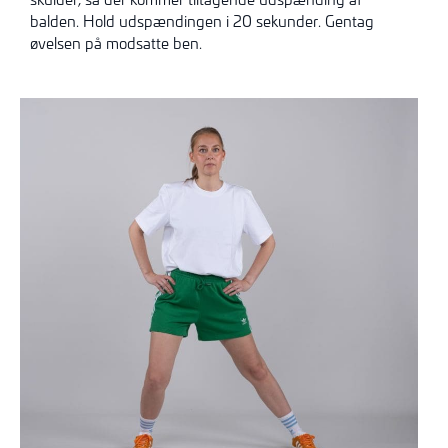
balden. Hold udspændingen i 20 sekunder. Gentag
øvelsen på modsatte ben.