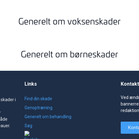
Generelt om voksenskader
Generelt om børneskader
Links
Kontakt
Ved ændr
Find din skade
 skader i
bannerre
Genoptræning
redaktio
r
Generelt om behandling
både
eauer.
Søg
Kont