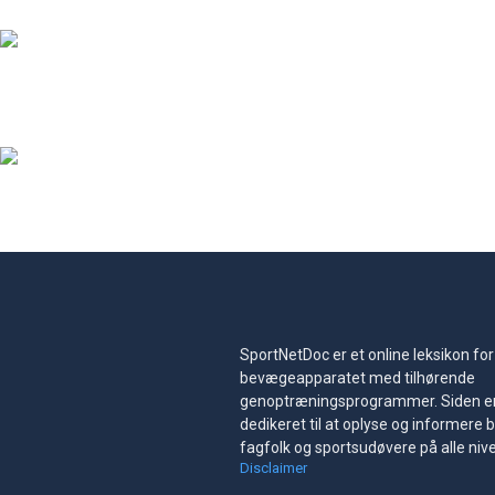
SportNetDoc er et online leksikon for
bevægeapparatet med tilhørende
genoptræningsprogrammer. Siden e
dedikeret til at oplyse og informere 
fagfolk og sportsudøvere på alle niv
Disclaimer