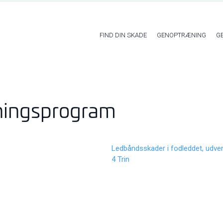
FIND DIN SKADE
GENOPTRÆNING
G
ningsprogram
Ledbåndsskader i fodleddet, udve
4 Trin