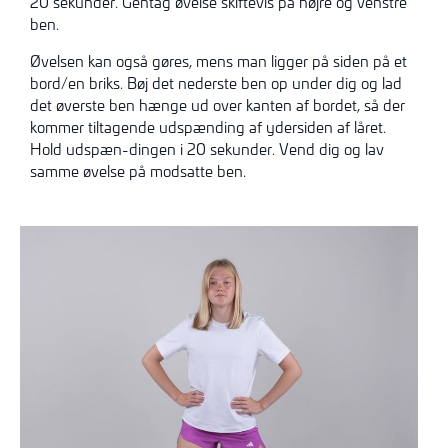
20 sekunder. Gentag øvelse skiftevis på højre og venstre
ben.
Øvelsen kan også gøres, mens man ligger på siden på et
bord/en briks. Bøj det nederste ben op under dig og lad
det øverste ben hænge ud over kanten af bordet, så der
kommer tiltagende udspænding af ydersiden af låret.
Hold udspæn-dingen i 20 sekunder. Vend dig og lav
samme øvelse på modsatte ben.