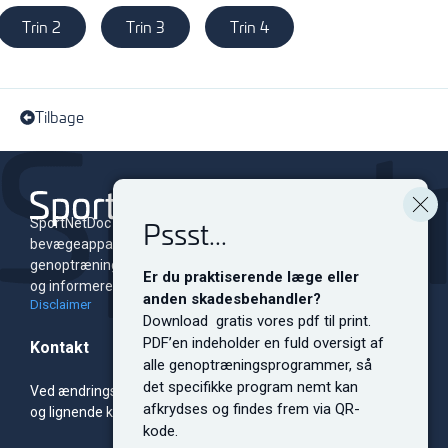
Trin 2
Trin 3
Trin 4
Tilbage
Pssst...
SportNetDoc er et online leksikon for skader i
bevægeapparatet med tilhørende
genoptræningsprogrammer. Siden er dedikeret til at oplyse
Er du praktiserende læge eller
og informere både fagfolk og sportsudøvere på alle niveauer.
anden skadesbehandler?
Disclaimer
Download gratis vores pdf til print.
PDF’en indeholder en fuld oversigt af
Kontakt
alle genoptræningsprogrammer, så
det specifikke program nemt kan
Ved ændringsforslag, sponsorsamarbejde, bannerreklamer
afkrydses og findes frem via QR-
og lignende kontakt redaktionen.
kode.