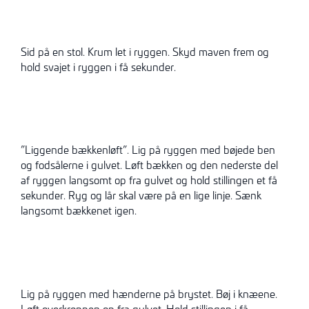
Sid på en stol. Krum let i ryggen. Skyd maven frem og
hold svajet i ryggen i få sekunder.
”Liggende bækkenløft”. Lig på ryggen med bøjede ben
og fodsålerne i gulvet. Løft bækken og den nederste del
af ryggen langsomt op fra gulvet og hold stillingen et få
sekunder. Ryg og lår skal være på en lige linje. Sænk
langsomt bækkenet igen.
Lig på ryggen med hænderne på brystet. Bøj i knæene.
Løft overkroppen op fra gulvet. Hold stillingen i få