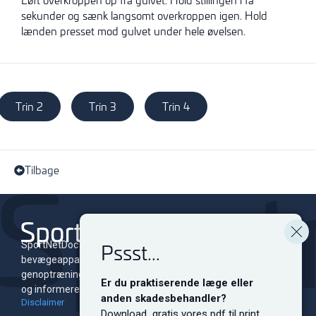
sekunder og sænk langsomt overkroppen igen. Hold
lænden presset mod gulvet under hele øvelsen.
Trin 2
Trin 3
Trin 4
Tilbage
Pssst...
SportNetDoc er et online leksikon for skader i
bevægeapparatet med tilhørende
genoptræningsprogrammer. Siden er dedikeret til at oplyse
Er du praktiserende læge eller
og informere både fagfolk og sportsudøvere på alle niveauer.
anden skadesbehandler?
Disclaimer
Download gratis vores pdf til print.