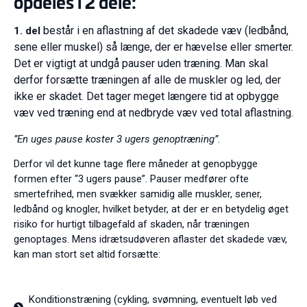
opdeles i 2 dele:
består i en aflastning af det skadede væv (ledbånd,
1. del
sene eller muskel) så længe, der er hævelse eller smerter.
Det er vigtigt at undgå pauser uden træning. Man skal
derfor forsætte træningen af alle de muskler og led, der
ikke er skadet. Det tager meget længere tid at opbygge
væv ved træning end at nedbryde væv ved total aflastning.
”En uges pause koster 3 ugers genoptræning”
.
Derfor vil det kunne tage flere måneder at genopbygge
formen efter “3 ugers pause”. Pauser medfører ofte
smertefrihed, men svækker samidig alle muskler, sener,
ledbånd og knogler, hvilket betyder, at der er en betydelig øget
risiko for hurtigt tilbagefald af skaden, når træningen
genoptages. Mens idrætsudøveren aflaster det skadede væv,
kan man stort set altid forsætte:
Konditionstræning (cykling, svømning, eventuelt løb ved