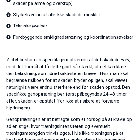
skader på arme og overkrop)
Styrketræning af alle ikke skadede muskler
Tekniske øvelser
Forebyggende smidighedstræning og koordinationsøvelser
2. del
består i en specifik genoptræning af det skadede væv,
med det formål at få dette gjort så stærkt, at det kan klare
den belastning, som idrætsaktiviteten kræver. Hvis man skal
begrænse risikoen for at skaden bryder op igen, skal vævet
naturligvis være endnu stærkere end før skaden opstod. Den
specifikke genoptræning bør først påbegyndes 24-48 timer
efter, skaden er opstået (for ikke at risikere at forværre
blødningen).
Genoptræningen er at betragte som et forsøg på at kravle op
ad en stige, hvor træningsintensiteten og eventuelt
træningsmængden trinvis øges. Hvis ikke træningen på et
bestemt trin medfører smerter under eller efter træningen