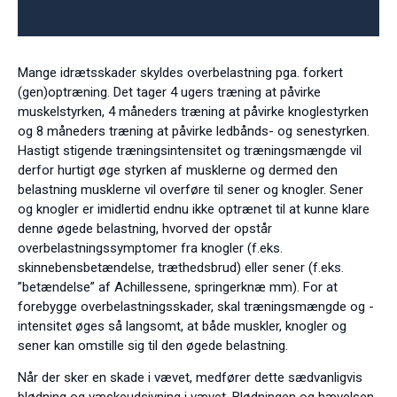
Mange idrætsskader skyldes overbelastning pga. forkert
(gen)optræning. Det tager 4 ugers træning at påvirke
muskelstyrken, 4 måneders træning at påvirke knoglestyrken
og 8 måneders træning at påvirke ledbånds- og senestyrken.
Hastigt stigende træningsintensitet og træningsmængde vil
derfor hurtigt øge styrken af musklerne og dermed den
belastning musklerne vil overføre til sener og knogler. Sener
og knogler er imidlertid endnu ikke optrænet til at kunne klare
denne øgede belastning, hvorved der opstår
overbelastningssymptomer fra knogler (f.eks.
skinnebensbetændelse, træthedsbrud) eller sener (f.eks.
”betændelse” af Achillessene, springerknæ mm). For at
forebygge overbelastningsskader, skal træningsmængde og -
intensitet øges så langsomt, at både muskler, knogler og
sener kan omstille sig til den øgede belastning.
Når der sker en skade i vævet, medfører dette sædvanligvis
blødning og væskeudsivning i vævet. Blødningen og hævelsen