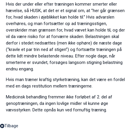
Hvis der under eller efter træningen kommer smerter eller
hævelse, så HUSK, at det er et signal om, at ”her går grænsen
for, hvad skaden i øjeblikket kan holde til.” Hvis advarslen
overhøres, og man fortsætter op ad træningsstigen,
overskrider man grænsen for, hvad vævet kan holde til, og der
vil da være risiko for at forværre skaden. Belastningen skal
derfor i stedet nedsættes (men ikke ophøre) de næste dage
(“kravle et par trin ned af stigen”) og fortsætte træningen på
dette lidt mindre belastende niveau. Efter nogle dage, når
smerterne er svundet, forsøges langsom stigning belastning
endnu engang.
Hvis man træner kraftig styrketræning, kan det være en fordel
med en dags restitution mellem træningerne.
Medicinsk behandling fremmer ikke forløbet af 2. del af
genoptræningen, da ingen lovlige midler vil kunne øge
vævsstyrken. Dette opnås kun ved fornuftig træning.
Tilbage