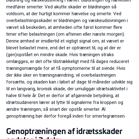
medfører smerter. Ved akutte skader er blødningen så
voldsom, at der hurtigt kommer hævelse og smerte. Ved
overbelastningsskader er blødningen og væskeudsivningen i
vævet så beskeden, at ømheden ofte først kommer flere
timer efter belastningen (om aftenen eller næste morgen).
Denne ømhed er imidlertid et vigtigt signal om, at vævet er
blevet belastet mere, end det er optrænet til, og at der er
(gen)opstået en mindre skade. Hvis træningen straks
omlægges, er det ofte tilstrækkeligt med få dages reduceret
træningsmængde for at få symptomerne til at svinde. Hvis
der ikke sker en træningsændring, vil overbelastningen
forsætte, og skaden kan i løbet af dage til måneder udvikle sig
til en langvarig, kronisk skade, der umuliggør idrætsaktivitet i
halve til hele år. Det er derfor af afgørende betydning, at
idrætsudøveren lærer at lytte til signalerne fra kroppen og
ændre træningen, så snart der opstår smerter. Al
genoptræning bør derfor foregå inden for smertegrænsen.
Genoptræningen af idrætsskader