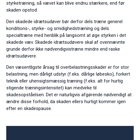
styrketræning, så vævet kan blive endnu stærkere, end før
skaden opstod.
Den skadede idrætsudøver bør derfor dels træne generel
konditions-, styrke- og smidighedstræning og dels
specialtræne med henblik på langsomt at øge styrken i det
skadede væv. Skadede idrætsudøvere skal af ovennævnte
grunde derfor ikke nødvendigvistræne mindre end raske
idrætsudøvere.
Den væsentligste årsag til overbelastningsskader er for stor
belastning, men dårligt udstyr (f.eks. dårlige løbesko), forkert
teknik eller uhensigtsmæssig træning (f.eks. alt for hurtig
stigende træningsintensitet) kan medvirke til
skadesopståelsen. Det er naturligvis afgørende nødvendigt at
ændre disse forhold, da skaden ellers hurtigt kommer igen
efter en skadespause.