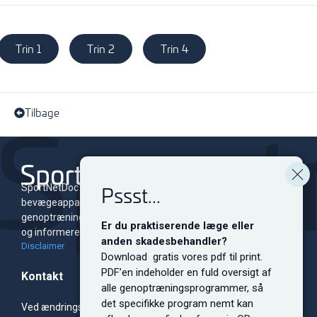
Trin 1
Trin 2
Trin 4
Tilbage
Pssst...
SportNetDoc er et online leksikon for skader i
bevægeapparatet med tilhørende
genoptræningsprogrammer. Siden er dedikeret til at oplyse
Er du praktiserende læge eller
og informere både fagfolk og sportsudøvere på alle niveauer.
anden skadesbehandler?
Disclaimer
Download gratis vores pdf til print.
PDF’en indeholder en fuld oversigt af
Kontakt
alle genoptræningsprogrammer, så
det specifikke program nemt kan
Ved ændringsforslag, sponsorsamarbejde, bannerreklamer