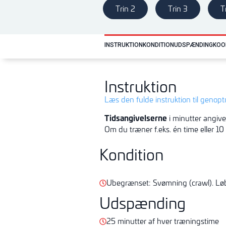
Trin 2
Trin 3
T
INSTRUKTION
KONDITION
UDSPÆNDING
KOO
Instruktion
Læs den fulde instruktion til genop
Tidsangivelserne
i minutter angive
Om du træner f.eks. én time eller 10
Kondition
Ubegrænset: Svømning (crawl). Løb
Udspænding
25 minutter af hver træningstime