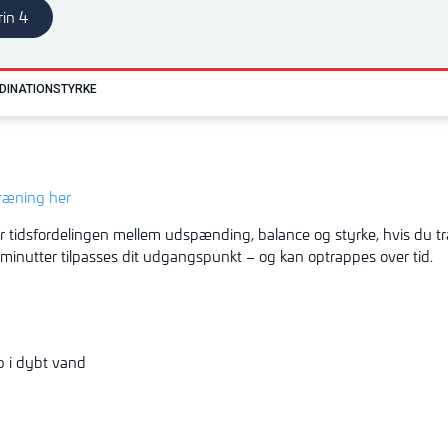
rin 4
DINATION
STYRKE
træning her
r tidsfordelingen mellem udspænding, balance og styrke, hvis du t
 minutter tilpasses dit udgangspunkt – og kan optrappes over tid.
 i dybt vand