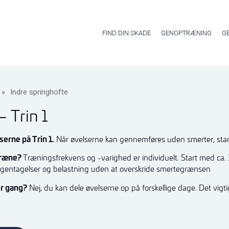
FIND DIN SKADE
GENOPTRÆNING
G
»
Indre springhofte
– Trin 1
erne på Trin 1.
Når øvelserne kan gennemføres uden smerter, star
 træne?
Træningsfrekvens og -varighed er individuelt. Start med ca. 
gentagelser og belastning uden at overskride smertegrænsen
er gang?
Nej, du kan dele øvelserne op på forskellige dage. Det vigt