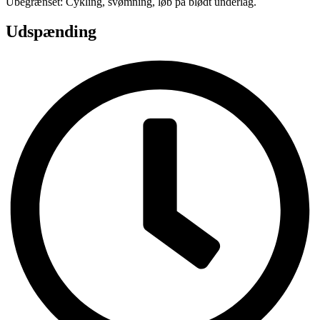
Ubegrænset: Cykling, svømning, løb på blødt underlag.
Udspænding