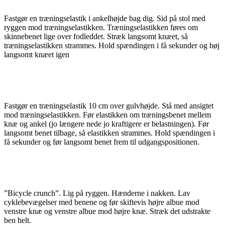
Fastgør en træningselastik i ankelhøjde bag dig. Sid på stol med
ryggen mod træningselastikken. Træningselastikken føres om
skinnebenet lige over fodleddet. Stræk langsomt knæet, så
træningselastikken strammes. Hold spændingen i få sekunder og bøj
langsomt knæet igen
Fastgør en træningselastik 10 cm over gulvhøjde. Stå med ansigtet
mod træningselastikken. Før elastikken om træningsbenet mellem
knæ og ankel (jo længere nede jo kraftigere er belastningen). Før
langsomt benet tilbage, så elastikken strammes. Hold spændingen i
få sekunder og før langsomt benet frem til udgangspositionen.
”Bicycle crunch”. Lig på ryggen. Hænderne i nakken. Lav
cyklebevægelser med benene og før skiftevis højre albue mod
venstre knæ og venstre albue mod højre knæ. Stræk det udstrakte
ben helt.