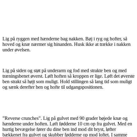
Lig på ryggen med hænderne bag nakken. Bøj i ryg og hofter, så
hoved og knæ nærmer sig hinanden. Husk ikke at trække i nakken
under øvelsen.
Lig på siden og støt på underarm og fod med strakte ben og med
træningsbenet øverst. Løft hoften så kroppen er lige. Løft det øverste
ben strakt så højt som muligt. Hold stillingen så lang tid som muligt
og sænk derefter ben og hofte til udgangspositionen.
”Reverse crunches”. Lig på gulvet med 90 grader bøjede knæ og
hænderne under hoften. Løft fødderne 10 cm op fra gulvet. Med en
hurtig bevægelse fører du dine ben ind mod dit bryst, løfter
bækkenet fra gulvet og skubber fødderne op mod loftet. I samme