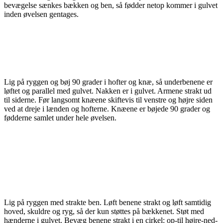
bevægelse sænkes bækken og ben, så fødder netop kommer i gulvet
inden øvelsen gentages.
Lig på ryggen og bøj 90 grader i hofter og knæ, så underbenene er
løftet og parallel med gulvet. Nakken er i gulvet. Armene strakt ud
til siderne. Før langsomt knæene skiftevis til venstre og højre siden
ved at dreje i lænden og hofterne. Knæene er bøjede 90 grader og
fødderne samlet under hele øvelsen.
Lig på ryggen med strakte ben. Løft benene strakt og løft samtidig
hoved, skuldre og ryg, så der kun støttes på bækkenet. Støt med
hænderne i gulvet. Bevæg benene strakt i en cirkel: op-til højre-ned-