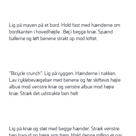
Lig på maven på et bord. Hold fast med hænderne om
bordkanten i hovedhøjde. Bøj i begge knæ. Spænd
ballerne og løft benene strakt op mod loftet.
”Bicycle crunch”. Lig på ryggen. Hænderne i nakken.
Lav cyklebevægelser med benene og før skiftevis højre
albue mod venstre knæ og venstre albue mod højre
knæ. Stræk det udstrakte ben helt
Lig på knæ og støt med begge hænder. Stræk venstre
ben bagud og højre arm frem. Hold denne stilling et par