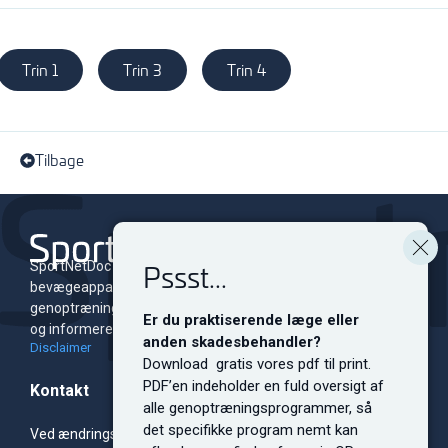
Trin 1
Trin 3
Trin 4
Tilbage
Pssst...
SportNetDoc er et online leksikon for skader i
bevægeapparatet med tilhørende
genoptræningsprogrammer. Siden er dedikeret til at oplyse
Er du praktiserende læge eller
og informere både fagfolk og sportsudøvere på alle niveauer.
anden skadesbehandler?
Disclaimer
Download gratis vores pdf til print.
PDF’en indeholder en fuld oversigt af
Kontakt
alle genoptræningsprogrammer, så
det specifikke program nemt kan
Ved ændringsforslag, sponsorsamarbejde, bannerreklamer