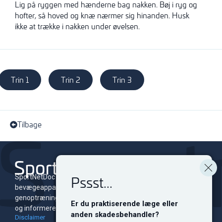
Lig på ryggen med hænderne bag nakken. Bøj i ryg og
hofter, så hoved og knæ nærmer sig hinanden. Husk
ikke at trække i nakken under øvelsen.
Trin 1
Trin 2
Trin 3
Tilbage
Pssst...
SportNetDoc er et online leksikon for skader i
bevægeapparatet med tilhørende
genoptræningsprogrammer. Siden er dedikeret til at oplyse
Er du praktiserende læge eller
og informere både fagfolk og sportsudøvere på alle niveauer.
anden skadesbehandler?
Disclaimer