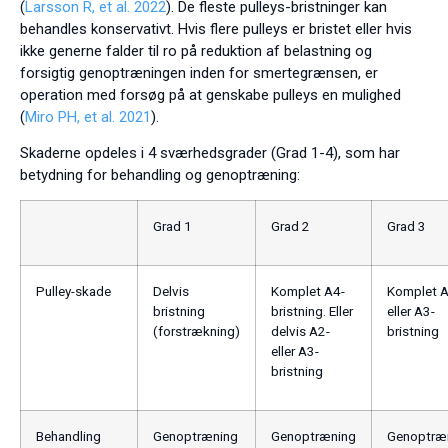
(
Larsson R, et al. 2022
). De fleste pulleys-bristninger kan
behandles konservativt. Hvis flere pulleys er bristet eller hvis
ikke generne falder til ro på reduktion af belastning og
forsigtig genoptræningen inden for smertegrænsen, er
operation med forsøg på at genskabe pulleys en mulighed
(
Miro PH, et al. 2021
).
Skaderne opdeles i 4 sværhedsgrader (Grad 1-4), som har
betydning for behandling og genoptræning:
Grad 1
Grad 2
Grad 3
Pulley-skade
Delvis
Komplet A4-
Komplet A
bristning
bristning. Eller
eller A3-
(forstrækning)
delvis A2-
bristning
eller A3-
bristning
Behandling
Genoptræning
Genoptræning
Genoptræ