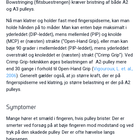
Bowstringing (flitsbuestrengen) kræver bristning af både A2
og A3 pulleys.
Nå man klatrer og holder fast med fingerspidserne, kan man
holde hånden på to måder. Man kan enten bøje maksimalt i
yderleddet (DIP-leddet), mens mellemled (PIP) og knolde
(MCP) er (næsten) strakte (“Open-Hand Grip), eller man kan
bøje 90 grader i mellemleddet (PIP-leddet), mens yderleddet
overstrakt og knoleddet er (næsten) strakt (“Crimp Grip”). Ved
Crimp Grip-teknikken øges belastningen af A2-pulley mere
end 30 gange i forhold til Open-Hand Grip (
Vigouroux, L. et. al.,
2006
). Generelt gælder også, at jo større kraft, der er på
fingerspidserne ved klatring, jo større belastning er der på A2
pulleys.
Symptomer
Mange hører et smæld i fingeren, hvis pulley brister. Der er
smerter ved forsøg på at bøje fingeren mod modstand og ved
tryk på den skadede pulley. Der er ofte hævelse langs
bøjesenen.