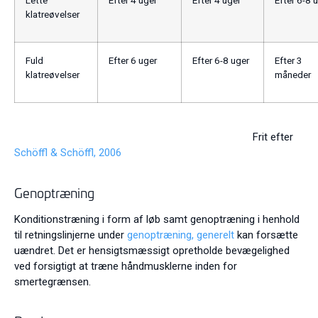
Lette
Efter 4 uger
Efter 4 uger
Efter 6-8 
klatreøvelser
Fuld
Efter 6 uger
Efter 6-8 uger
Efter 3
klatreøvelser
måneder
Frit efter
Schöffl & Schöffl, 2006
Genoptræning
Konditionstræning i form af løb samt genoptræning i henhold
til retningslinjerne under
genoptræning, generelt
kan forsætte
uændret. Det er hensigtsmæssigt opretholde bevægelighed
ved forsigtigt at træne håndmusklerne inden for
smertegrænsen.