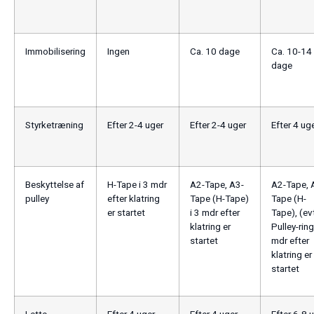
Immobilisering
Ingen
Ca. 10 dage
Ca. 10-14
dage
Styrketræning
Efter 2-4 uger
Efter 2-4 uger
Efter 4 ug
Beskyttelse af
H-Tape i 3 mdr
A2-Tape, A3-
A2-Tape, 
pulley
efter klatring
Tape (H-Tape)
Tape (H-
er startet
i 3 mdr efter
Tape), (ev
klatring er
Pulley-ring
startet
mdr efter
klatring er
startet