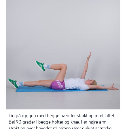
Lig på ryggen med begge hænder strakt op mod loftet.
Bøj 90 grader i begge hofter og knæ. Før højre arm
strakt op over hovedet så armen rører gulvet samtidig