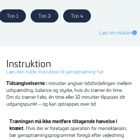
Trin 1
Trin 3
Trin 4
Læs om skaden
Instruktion
Læs den fulde instruktion til genoptræning her
Tidsangivelserne
i minutter angiver tidsfordelingen mellem
udspænding, balance og styrke, hvis du træner én time.
Om du træner f.eks. én time eller 10 minutter tilpasses dit
udgangspunkt – og kan optrappes over tid.
Træningen må ikke medføre
tiltagende
hævelse i
knæet.
Hvis
der
er
foretaget
operation for
menisklæsion
,
bør
genoptræningsprogrammet foregå efter vejledning