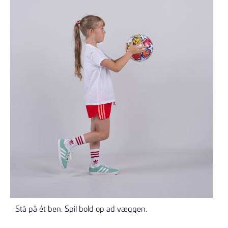
Stå på ét ben. Spil bold op ad væggen.