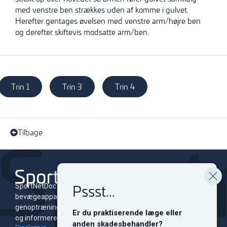
med venstre ben strækkes uden af komme i gulvet.
Herefter gentages øvelsen med venstre arm/højre ben
og derefter skiftevis modsatte arm/ben.
Trin 1
Trin 3
Trin 4
Tilbage
Pssst...
SportNetDoc er et online leksikon for skader i
bevægeapparatet med tilhørende
genoptræningsprogrammer. Siden er dedikeret til at oplyse
Er du praktiserende læge eller
og informere både fagfolk og sportsudøvere på alle niveauer.
anden skadesbehandler?