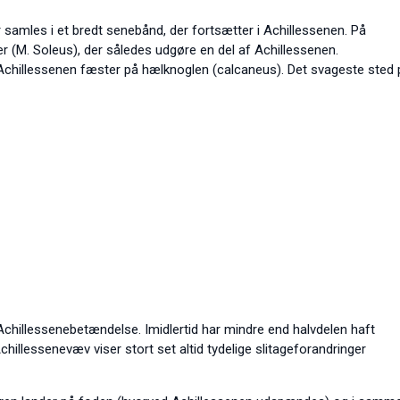
amles i et bredt senebånd, der fortsætter i Achillessenen. På
 (M. Soleus), der således udgøre en del af Achillessenen.
 Achillessenen fæster på hælknoglen (calcaneus). Det svageste sted 
g Achillessenebetændelse. Imidlertid har mindre end halvdelen haft
illessenevæv viser stort set altid tydelige slitageforandringer