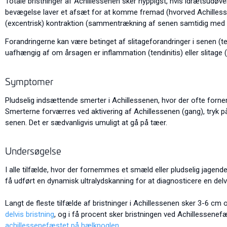
Totale bristninger af Achillessenen sker hyppigst, hvis idrætsud
bevægelse laver et afsæt for at komme fremad (hvorved Achille
(excentrisk) kontraktion (sammentrækning af senen samtidig med de
Forandringerne kan være betinget af slitageforandringer i senen (t
uafhængig af om årsagen er inflammation (tendinitis) eller slitage (
Symptomer
Pludselig indsættende smerter i Achillessenen, hvor der ofte forn
Smerterne forværres ved aktivering af Achillessenen (gang), tryk 
senen. Det er sædvanligvis umuligt at gå på tæer.
Undersøgelse
I alle tilfælde, hvor der fornemmes et smæld eller pludselig jage
få udført en dynamisk ultralydskanning for at diagnosticere en delvis
Langt de fleste tilfælde af bristninger i Achillessenen sker 3-6 c
delvis bristning
, og i få procent sker bristningen ved Achillessene
achillessenefæstet på hælknoglen