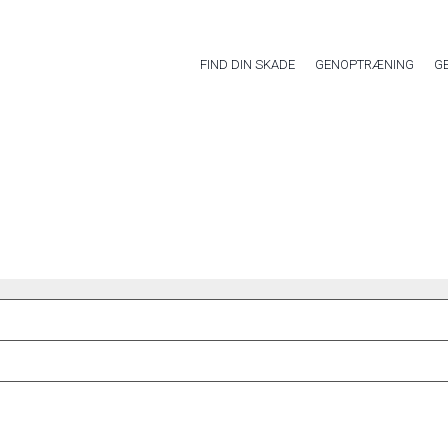
FIND DIN SKADE
GENOPTRÆNING
G