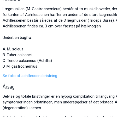
Lægmusklen (M. Gastrocnemicus) består af to muskelhoveder, der s
forkanten af Achillessenen hæfter en anden af de store lægmuskler
Achillessenen består således af de 3 lægmuskler (Triceps Surae).
Achillessenen findes ca. 3 cm over fæstet på hælknoglen.
Underben bagfra:
A. M. soleus
B. Tuber calcanei
C. Tendo calcaneus (Achillis)
D. M. gastrocnemius
Se foto af achillessenebristning
Årsag
Delvise og totale bristninger er en hyppig komplikation til langvari
symptomer inden bristningen, men undersøgelser af det bristede Ach
(degeneration) i senen.