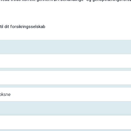
il dit forsikringsselskab
voksne