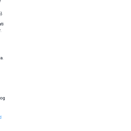
e
).
ti
.
a.
 og
d