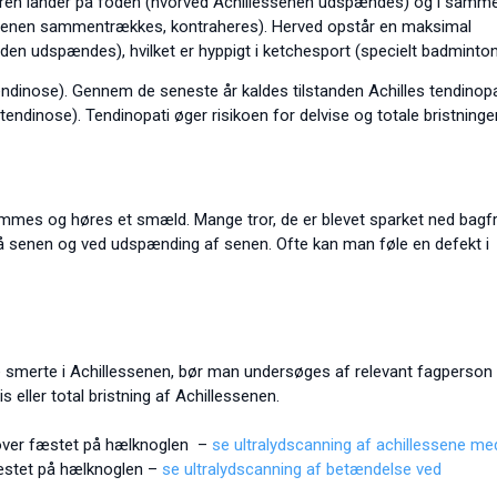
øveren lander på foden (hvorved Achillessenen udspændes) og i samm
ssenen sammentrækkes, kontraheres). Herved opstår en maksimal
n udspændes), hvilket er hyppigt i ketchesport (specielt badminton
endinose). Gennem de seneste år kaldes tilstanden Achilles tendinopa
tendinose). Tendinopati øger risikoen for delvise og totale bristninger
emmes og høres et smæld. Mange tror, de er blevet sparket ned bagfr
på senen og ved udspænding af senen. Ofte kan man føle en defekt i
nde smerte i Achillessenen, bør man undersøges af relevant fagperson
 eller total bristning af Achillessenen.
m over fæstet på hælknoglen –
se ultralydscanning af achillessene me
fæstet på hælknoglen –
se ultralydscanning af betændelse ved