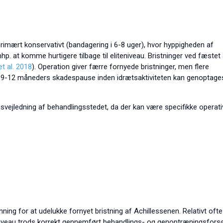
rimært konservativt (bandagering i 6-8 uger), hvor hyppigheden af
p. at komme hurtigere tilbage til eliteniveau. Bristninger ved fæstet
t al. 2018
). Operation giver færre fornyede bristninger, men flere
a. 9-12 måneders skadespause inden idrætsaktiviteten kan genoptage
svejledning af behandlingsstedet, da der kan være specifikke operati
ning for at udelukke fornyet bristning af Achillessenen. Relativt ofte 
e niveau trods korrekt gennemført behandlings- og genoptræningsfors