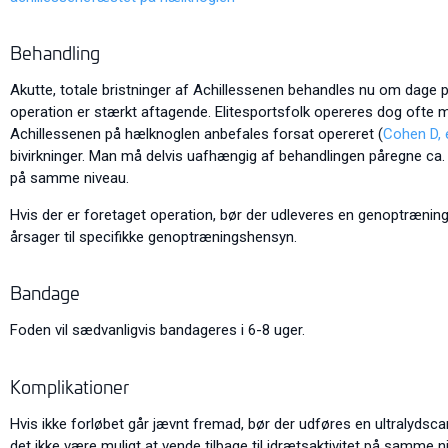
Behandling
Akutte, totale bristninger af Achillessenen behandles nu om dage p
operation er stærkt aftagende. Elitesportsfolk opereres dog ofte mh
Achillessenen på hælknoglen anbefales forsat opereret (
Cohen D, e
bivirkninger. Man må delvis uafhængig af behandlingen påregne c
på samme niveau.
Hvis der er foretaget operation, bør der udleveres en genoptræning
årsager til specifikke genoptræningshensyn.
Bandage
Foden vil sædvanligvis bandageres i 6-8 uger.
Komplikationer
Hvis ikke forløbet går jævnt fremad, bør der udføres en ultralydscan
det ikke være muligt at vende tilbage til idrætsaktivitet på samm