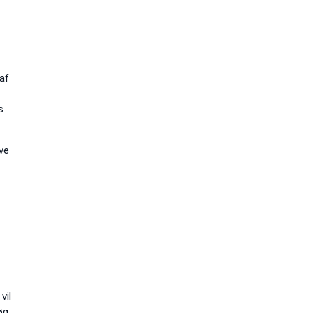
 af
s
ve
vil
øg.