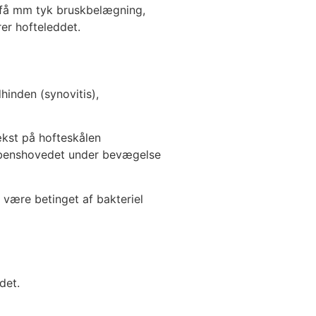
 få mm tyk bruskbelægning,
rer hofteleddet.
dhinden (synovitis),
ækst på hofteskålen
årbenshovedet under bevægelse
 være betinget af bakteriel
det.