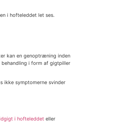
n i hofteleddet let ses.
fter kan en genoptræning inden
handling i form af gigtpiller
vis ikke symptomerne svinder
lidgigt i hofteleddet
eller