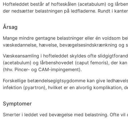
Hofteleddet består af hofteskålen (acetabulum) og lårb
der nedsætter belastningen på ledfladerne. Rundt i kanten
Årsag
Mange mindre gentagne belastninger eller én voldsom be
væskedannelse, hævelse, bevægelsesindskrænkning og sm
Væskeansamling i hofteleddet skyldes ofte slidgigtforan
(acetabulum) og lårbenshovedet (caput femoris), der kan
(hhv. Pincer- og CAM-impingement).
Forskellige betændelsegigtsygdomme kan give ledhævelse (
infektion (pyartron), hvilket er en alvorlig komplikation,
Symptomer
Smerter i leddet ved bevægelse med belastning. Ofte vil