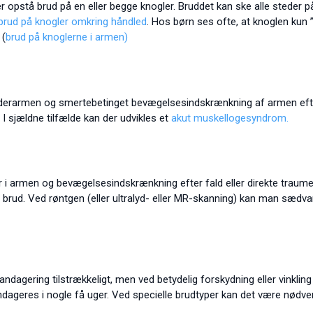
er opstå brud på en eller begge knogler. Bruddet kan ske alle steder 
brud på knogler omkring håndled
. Hos børn ses ofte, at knoglen kun ”
 (
brud på knoglerne i armen)
derarmen og smertebetinget bevægelsesindskrænkning af armen efter f
 I sjældne tilfælde kan der udvikles et
akut muskellogesyndrom.
 i armen og bevægelsesindskrænkning efter fald eller direkte traume, 
rud. Ved røntgen (eller ultralyd- eller MR-skanning) kan man sædva
bandagering tilstrækkeligt, men ved betydelig forskydning eller vinkli
ndageres i nogle få uger. Ved specielle brudtyper kan det være nødven