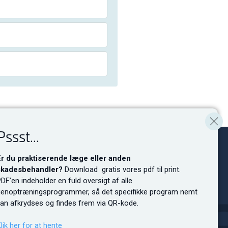
Pssst...
Er du praktiserende læge eller anden
skadesbehandler?
Download gratis vores pdf til print.
ingsforslag, sponsorsamarbejde,
DF’en indeholder en fuld oversigt af alle
klamer og lignende kontakt
genoptræningsprogrammer, så det specifikke program nemt
nen.
an afkrydses og findes frem via QR-kode.
akt os
lik her for at hente