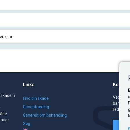
 voksne
Links
Kontakt
 skader i
Ved ændr
Find din skade
P
bannerre
Genoptræning
r
redaktio
både
Generelt om behandling
k
eauer.
Søg
Kont
K