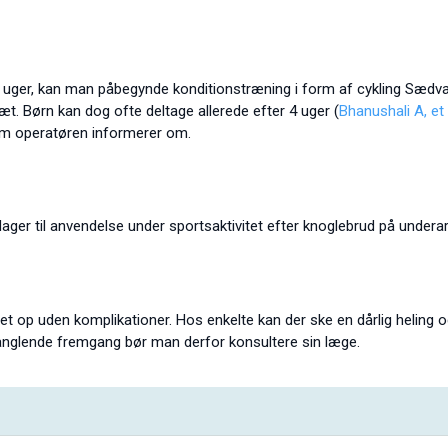
 uger, kan man påbegynde konditionstræning i form af cykling Sædvanl
t. Børn kan dog ofte deltage allerede efter 4 uger (
Bhanushali A, et 
om operatøren informerer om.
ndager til anvendelse under sportsaktivitet efter knoglebrud på under
ddet op uden komplikationer. Hos enkelte kan der ske en dårlig heling 
anglende fremgang bør man derfor konsultere sin læge.