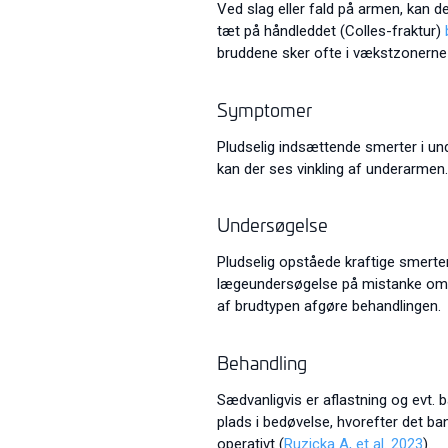
Ved slag eller fald på armen, kan d
tæt på håndleddet (Colles-fraktur)
bruddene sker ofte i vækstzonerne
Symptomer
Pludselig indsættende smerter i un
kan der ses vinkling af underarmen.
Undersøgelse
Pludselig opståede kraftige smerter
lægeundersøgelse på mistanke om b
af brudtypen afgøre behandlingen.
Behandling
Sædvanligvis er aflastning og evt. 
plads i bedøvelse, hvorefter det ba
operativt (
Ruzicka A, et al. 2023
).