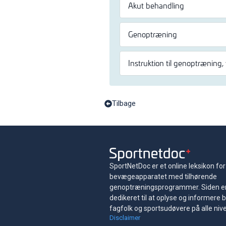
Akut behandling
Genoptræning
Instruktion til genoptræning,
Tilbage
SportNetDoc er et online leksikon for
bevægeapparatet med tilhørende
genoptræningsprogrammer. Siden e
dedikeret til at oplyse og informere 
fagfolk og sportsudøvere på alle niv
Disclaimer