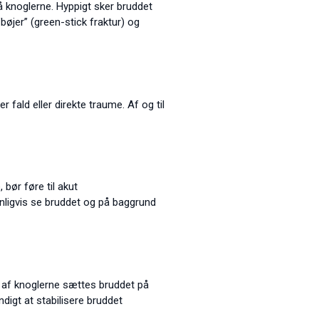
på knoglerne. Hyppigt sker bruddet
bøjer” (green-stick fraktur) og
ald eller direkte traume. Af og til
bør føre til akut
nligvis se bruddet og på baggrund
ng af knoglerne sættes bruddet på
digt at stabilisere bruddet