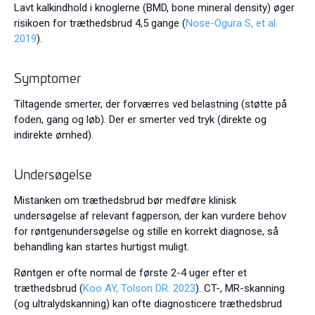
Lavt kalkindhold i knoglerne (BMD, bone mineral density) øger
risikoen for træthedsbrud 4,5 gange (
Nose-Ogura S, et al.
2019
).
Symptomer
Tiltagende smerter, der forværres ved belastning (støtte på
foden, gang og løb). Der er smerter ved tryk (direkte og
indirekte ømhed).
Undersøgelse
Mistanken om træthedsbrud bør medføre klinisk
undersøgelse af relevant fagperson, der kan vurdere behov
for røntgenundersøgelse og stille en korrekt diagnose, så
behandling kan startes hurtigst muligt.
Røntgen er ofte normal de første 2-4 uger efter et
træthedsbrud (
Koo AY, Tolson DR. 2023
). CT-, MR-skanning
(og ultralydskanning) kan ofte diagnosticere træthedsbrud