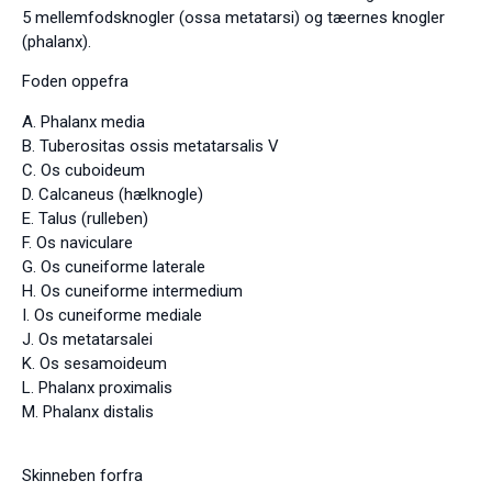
5 mellemfodsknogler (ossa metatarsi) og tæernes knogler
(phalanx).
Foden oppefra
A. Phalanx media
B. Tuberositas ossis metatarsalis V
C. Os cuboideum
D. Calcaneus (hælknogle)
E. Talus (rulleben)
F. Os naviculare
G. Os cuneiforme laterale
H. Os cuneiforme intermedium
I. Os cuneiforme mediale
J. Os metatarsalei
K. Os sesamoideum
L. Phalanx proximalis
M. Phalanx distalis
Skinneben forfra