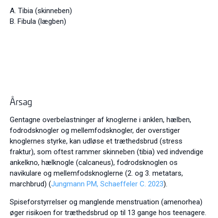
A. Tibia (skinneben)
B. Fibula (lægben)
Årsag
Gentagne overbelastninger af knoglerne i anklen, hælben,
fodrodsknogler og mellemfodsknogler, der overstiger
knoglernes styrke, kan udløse et træthedsbrud (stress
fraktur), som oftest rammer skinneben (tibia) ved indvendige
ankelkno, hælknogle (calcaneus), fodrodsknoglen os
navikulare og mellemfodsknoglerne (2. og 3. metatars,
marchbrud) (
Jungmann PM, Schaeffeler C. 2023
).
Spiseforstyrrelser og manglende menstruation (amenorhea)
øger risikoen for træthedsbrud op til 13 gange hos teenagere.