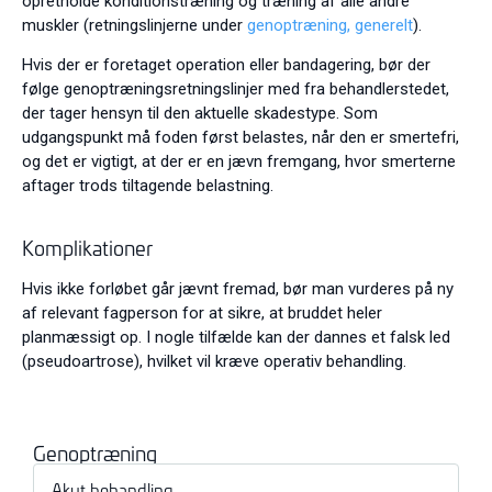
opretholde konditionstræning og træning af alle andre
muskler (retningslinjerne under
genoptræning, generelt
).
Hvis der er foretaget operation eller bandagering, bør der
følge genoptræningsretningslinjer med fra behandlerstedet,
der tager hensyn til den aktuelle skadestype. Som
udgangspunkt må foden først belastes, når den er smertefri,
og det er vigtigt, at der er en jævn fremgang, hvor smerterne
aftager trods tiltagende belastning.
Komplikationer
Hvis ikke forløbet går jævnt fremad, bør man vurderes på ny
af relevant fagperson for at sikre, at bruddet heler
planmæssigt op. I nogle tilfælde kan der dannes et falsk led
(pseudoartrose), hvilket vil kræve operativ behandling.
Genoptræning
Akut behandling