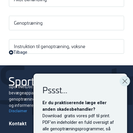
Genoptræning
Instruktion til genoptræning, voksne
Tilbage
Pssst...
SportNetDoc er et online leksikon for skader i
bevægeapparatet med tilhørende
genoptræningsprogrammer. Siden er dedikeret til at oplyse
Er du praktiserende læge eller
og informere både fagfolk og sportsudøvere på alle niveauer.
anden skadesbehandler?
Disclaimer
Download gratis vores pdf til print.
PDF’en indeholder en fuld oversigt af
Kontakt
alle genoptræningsprogrammer, så