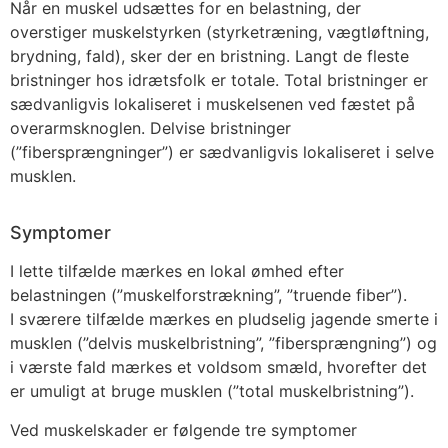
Når en muskel udsættes for en belastning, der
overstiger muskelstyrken (styrketræning, vægtløftning,
brydning, fald), sker der en bristning. Langt de fleste
bristninger hos idrætsfolk er totale. Total bristninger er
sædvanligvis lokaliseret i muskelsenen ved fæstet på
overarmsknoglen. Delvise bristninger
(”fibersprængninger”) er sædvanligvis lokaliseret i selve
musklen.
Symptomer
I lette tilfælde mærkes en lokal ømhed efter
belastningen (”muskelforstrækning”, ”truende fiber”).
I sværere tilfælde mærkes en pludselig jagende smerte i
musklen (”delvis muskelbristning”, ”fibersprængning”) og
i værste fald mærkes et voldsom smæld, hvorefter det
er umuligt at bruge musklen (”total muskelbristning”).
Ved muskelskader er følgende tre symptomer