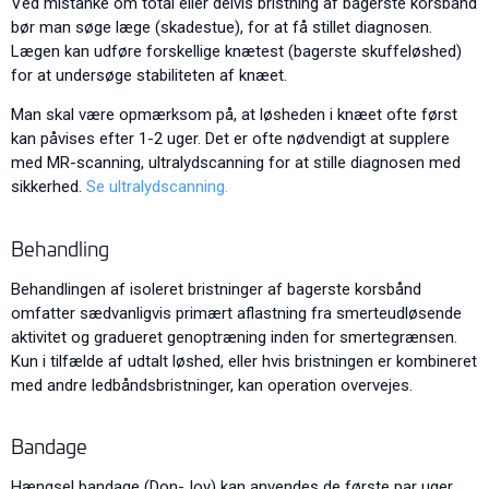
Ved mistanke om total eller delvis bristning af bagerste korsbånd
bør man søge læge (skadestue), for at få stillet diagnosen.
Lægen kan udføre forskellige knætest (bagerste skuffeløshed)
for at undersøge stabiliteten af knæet.
Man skal være opmærksom på, at løsheden i knæet ofte først
kan påvises efter 1-2 uger. Det er ofte nødvendigt at supplere
med MR-scanning, ultralydscanning for at stille diagnosen med
sikkerhed.
Se ultralydscanning.
Behandling
Behandlingen af isoleret bristninger af bagerste korsbånd
omfatter sædvanligvis primært aflastning fra smerteudløsende
aktivitet og gradueret genoptræning inden for smertegrænsen.
Kun i tilfælde af udtalt løshed, eller hvis bristningen er kombineret
med andre ledbåndsbristninger, kan operation overvejes.
Bandage
Hængsel bandage (Don-Joy) kan anvendes de første par uger.