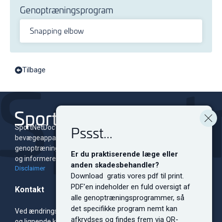
Genoptræningsprogram
Snapping elbow
Tilbage
Pssst...
SportNetDoc er et online leksikon for skader i
bevægeapparatet med tilhørende
genoptræningsprogrammer. Siden er dedikeret til at oplyse
Er du praktiserende læge eller
og informere både fagfolk og sportsudøvere på alle niveauer.
anden skadesbehandler?
Disclaimer
Download gratis vores pdf til print.
PDF’en indeholder en fuld oversigt af
Kontakt
alle genoptræningsprogrammer, så
det specifikke program nemt kan
Ved ændringsforslag, sponsorsamarbejde, bannerreklamer
afkrydses og findes frem via QR-
og lignende kontakt redaktionen.