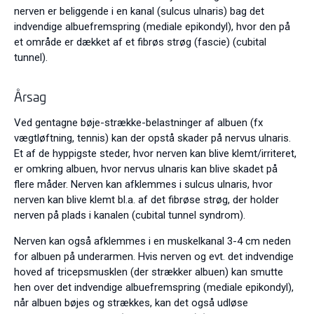
nerven er beliggende i en kanal (sulcus ulnaris) bag det
indvendige albuefremspring (mediale epikondyl), hvor den på
et område er dækket af et fibrøs strøg (fascie) (cubital
tunnel).
Årsag
Ved gentagne bøje-strække-belastninger af albuen (fx
vægtløftning, tennis) kan der opstå skader på nervus ulnaris.
Et af de hyppigste steder, hvor nerven kan blive klemt/irriteret,
er omkring albuen, hvor nervus ulnaris kan blive skadet på
flere måder. Nerven kan afklemmes i sulcus ulnaris, hvor
nerven kan blive klemt bl.a. af det fibrøse strøg, der holder
nerven på plads i kanalen (cubital tunnel syndrom).
Nerven kan også afklemmes i en muskelkanal 3-4 cm neden
for albuen på underarmen. Hvis nerven og evt. det indvendige
hoved af tricepsmusklen (der strækker albuen) kan smutte
hen over det indvendige albuefremspring (mediale epikondyl),
når albuen bøjes og strækkes, kan det også udløse