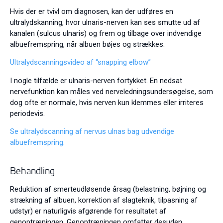
Hvis der er tvivl om diagnosen, kan der udføres en
ultralydskanning, hvor ulnaris-nerven kan ses smutte ud af
kanalen (sulcus ulnaris) og frem og tilbage over indvendige
albuefremspring, når albuen bøjes og strækkes.
Ultralydscanningsvideo af “snapping elbow”
I nogle tilfælde er ulnaris-nerven fortykket. En nedsat
nervefunktion kan måles ved nerveledningsundersøgelse, som
dog ofte er normale, hvis nerven kun klemmes eller irriteres
periodevis.
Se ultralydscanning af nervus ulnas bag udvendige
albuefremspring.
Behandling
Reduktion af smerteudløsende årsag (belastning, bøjning og
strækning af albuen, korrektion af slagteknik, tilpasning af
udstyr) er naturligvis afgørende for resultatet af
genoptræningen. Genoptræningen omfatter desuden