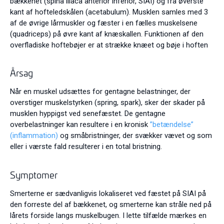
bækkenet (spina iliaca anterior inferior, SIAI) og fra øverste
kant af hofteledskålen (acetabulum). Musklen samles med 3
af de øvrige lårmuskler og fæster i en fælles muskelsene
(quadriceps) på øvre kant af knæskallen. Funktionen af den
overfladiske hoftebøjer er at strække knæet og bøje i hoften
Årsag
Når en muskel udsættes for gentagne belastninger, der
overstiger muskelstyrken (spring, spark), sker der skader på
musklen hyppigst ved senefæstet. De gentagne
overbelastninger kan resultere i en kronisk
”betændelse”
(inflammation)
og småbristninger, der svækker vævet og som
eller i værste fald resulterer i en total bristning.
Symptomer
Smerterne er sædvanligvis lokaliseret ved fæstet på SIAI på
den forreste del af bækkenet, og smerterne kan stråle ned på
lårets forside langs muskelbugen. I lette tilfælde mærkes en