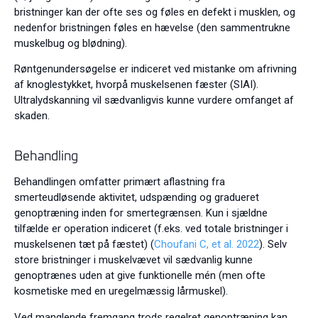
bristninger kan der ofte ses og føles en defekt i musklen, og
nedenfor bristningen føles en hævelse (den sammentrukne
muskelbug og blødning).
Røntgenundersøgelse er indiceret ved mistanke om afrivning
af knoglestykket, hvorpå muskelsenen fæster (SIAI).
Ultralydskanning vil sædvanligvis kunne vurdere omfanget af
skaden.
Behandling
Behandlingen omfatter primært aflastning fra
smerteudløsende aktivitet, udspænding og gradueret
genoptræning inden for smertegrænsen. Kun i sjældne
tilfælde er operation indiceret (f.eks. ved totale bristninger i
muskelsenen tæt på fæstet) (
Choufani C, et al. 2022
). Selv
store bristninger i muskelvævet vil sædvanlig kunne
genoptrænes uden at give funktionelle mén (men ofte
kosmetiske med en uregelmæssig lårmuskel).
Ved manglende fremgang trods regelret genoptræning kan