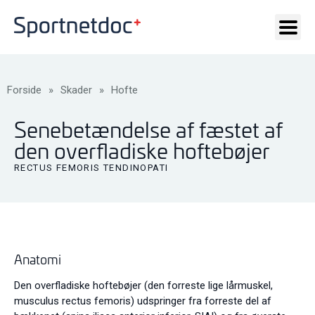
Forside
»
Skader
»
Hofte
Senebetændelse af fæstet af
den overfladiske hoftebøjer
RECTUS FEMORIS TENDINOPATI
Anatomi
Den overfladiske hoftebøjer (den forreste lige lårmuskel,
musculus rectus femoris) udspringer fra forreste del af