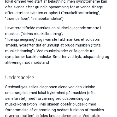
lokal ømhed ved start af belastning, men symptomerne kan
ofte svinde efter grundig opvarmning for at vende tilbage
efter idrætsaktiviteten er ophørt (”muskelforstrækning”,
”truende fiber”, ”senebetændelse”).
I sværere tilfælde mærkes en pludselig jagende smerte i
musklen (”delvis muskelbristning”,
”fibersprængning”) og i værste fald mærkes et voldsom
smæld, hvorefter det er umuligt at bruge musklen (”total
muskelbristning”). Ved muskelskader er følgende tre
symptomer karakteristiske: Smerter ved tryk, udspænding og
aktivering mod modstand.
Undersøgelse
Sædvanligvis stilles diagnosen alene ved den kliniske
undersøgelse med lokal trykømhed på musklen (ofte
senefæstet) med forværring ved udspænding og
muskelkontraktion. Hvis skaden opstår pludselig med
fornemmelse af et smæld og nedsat funktion af musklen
(bøjning i hoften) tilrådes lægeundersøgelse. Ved totale