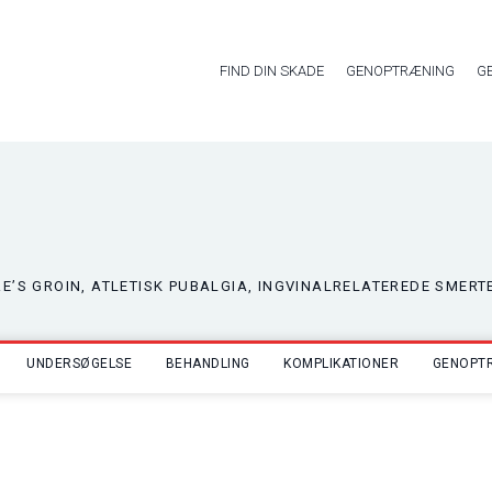
FIND DIN SKADE
GENOPTRÆNING
G
E’S GROIN, ATLETISK PUBALGIA, INGVINALRELATEREDE SMERT
UNDERSØGELSE
BEHANDLING
KOMPLIKATIONER
GENOPT