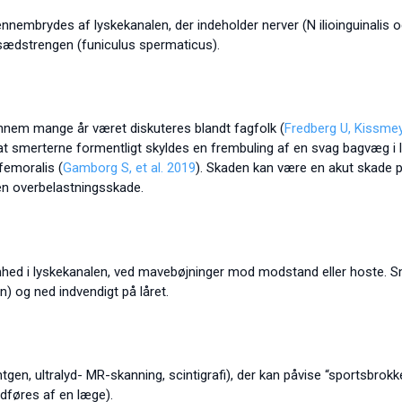
nembrydes af lyskekanalen, der indeholder nerver (N ilioinguinalis o
ædstrengen (funiculus spermaticus).
nnem mange år været diskuteres blandt fagfolk (
Fredberg U, Kissmey
n at smerterne formentligt skyldes en frembuling af en svag bagvæg i l
femoralis (
Gamborg S, et al. 2019
). Skaden kan være en akut skade p
en overbelastningsskade.
ømhed i lyskekanalen, ved mavebøjninger mod modstand eller hoste. S
 og ned indvendigt på låret.
tgen, ultralyd- MR-skanning, scintigrafi), der kan påvise “sportsbrok
udføres af en læge).