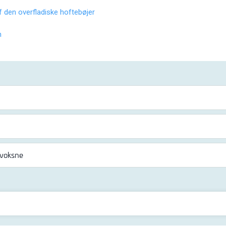
 den overfladiske hoftebøjer
n
 voksne