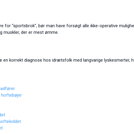
e for ”sportsbrok”, bør man have forsøgt alle ikke-operative mulighede
og muskler, der er mest ømme.
ille en korrekt diagnose hos idrætsfolk med langvarige lyskesmerter,
dadfører
 hoftebøjer
det
ofteleddet
et