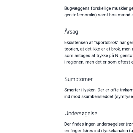
Bugvæggens forskellige muskler gen
genitofemoralis) samt hos mænd s
Årsag
Eksistensen af ”sportsbrok” har ge
teorien, at det ikke er et brok, me
som antages at trykke på N. genito
i regionen, men det er som oftest 
Symptomer
Smerter i lysken. Der er ofte tryk
ind mod skambensleddet (symfysen)
Undersøgelse
Der findes ingen undersøgelser (røn
en finger føres ind i lyskekanalen (