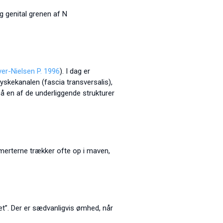
g genital grenen af N
er-Nielsen P. 1996
). I dag er
yskekanalen (fascia transversalis),
å en af de underliggende strukturer
merterne trækker ofte op i maven,
ket”. Der er sædvanligvis ømhed, når