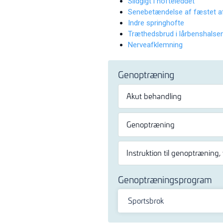
Slidgigt i hofteleddet
Senebetændelse af fæstet af
Indre springhofte
Træthedsbrud i lårbenshalse
Nerveafklemning
Genoptræning
Akut behandling
Genoptræning
Instruktion til genoptræning,
Genoptræningsprogram
Sportsbrok